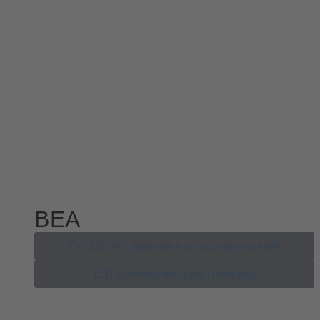
BEA
EVOLOOP – Alternative zu Induktionsschleife
LZR Laserscanner (und Halterung)