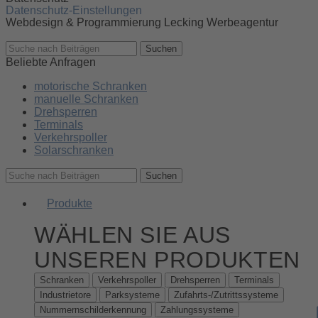
Datenschutz-Einstellungen
Webdesign & Programmierung Lecking Werbeagentur
Suchen
Beliebte Anfragen
motorische Schranken
manuelle Schranken
Drehsperren
Terminals
Verkehrspoller
Solarschranken
Suchen
Produkte
WÄHLEN SIE AUS
UNSEREN PRODUKTEN
Schranken
Verkehrspoller
Drehsperren
Terminals
Industrietore
Parksysteme
Zufahrts-/Zutrittssysteme
Nummernschilderkennung
Zahlungssysteme