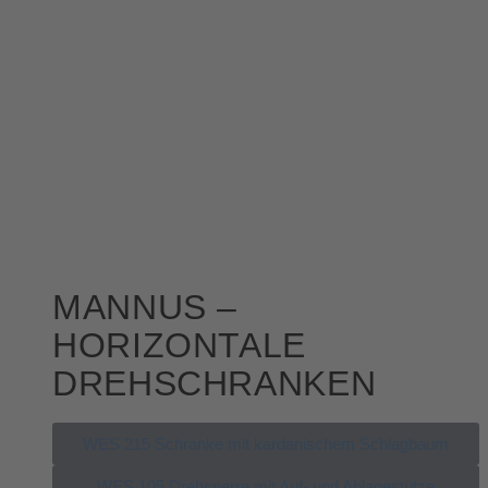
MANNUS –
HORIZONTALE
DREHSCHRANKEN
WES 215 Schranke mit kardanischem Schlagbaum
WES 105 Drehsperre mit Auf- und Ablagestütze