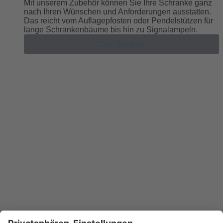
Mit unserem Zubehör können Sie Ihre Schranke ganz
nach Ihren Wünschen und Anforderungen ausstatten.
Das reicht vom Auflagepfosten oder Pendelstützen für
lange Schrankenbäume bis hin zu Signalampeln.
Zum Zubehör