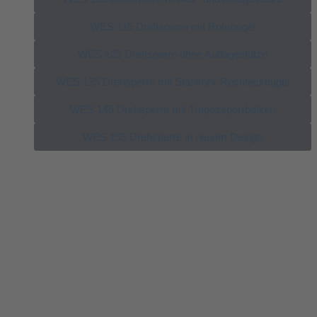
WES 115 Drehsperre mit Rohrbügel
WES 125 Drehsperre ohne Auflagestütze
WES 135 Drehsperre mit Stahlrohr-Rechteckbügel
WES 145 Drehsperre mit Trapezsperrbalken
WES 155 Drehsperre in neuem Design