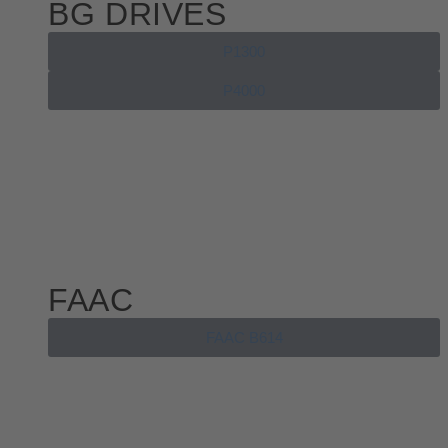
BG DRIVES
P1300
P4000
FAAC
FAAC B614