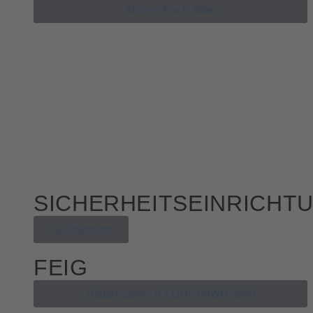
Access Pro-H Solar
SICHERHEITSEINRICHT
zur Übersicht
FEIG
Radarscanner R-LOOP (MWD SBP)