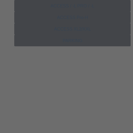
ACCESS / -L PRO / -L
ACCESS Pro-H
ACCESS XL2/XXL
PARKING