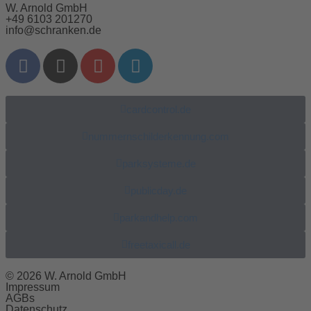
W. Arnold GmbH
+49 6103 201270
info@schranken.de
cardcontrol.de
nummernschilderkennung.com
parksysteme.de
publicday.de
parkandhelp.com
freetaxicall.de
© 2026 W. Arnold GmbH
Impressum
AGBs
Datenschutz