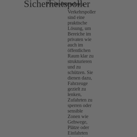
Sicherheitspoller
Perimeterschutz
Verkehrspoller
sind eine
praktische
Lösung, um
Bereiche im
privaten wie
auch im
öffentlichen
Raum klar zu
strukturieren
und zu
schützen. Sie
dienen dazu,
Fahrzeuge
gezielt zu
lenken,
Zufahrten zu
sperren oder
sensible
Zonen wie
Gehwege,
Plätze oder
Einfahrten