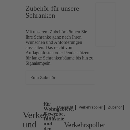
Zubehör für unsere
Schranken
Mit unserem Zubehör können Sie
Ihre Schranke ganz nach Ihren
Wünschen und Anforderungen
ausstatten. Das reicht vom
Auflagepfosten oder Pendelstützen
für lange Schrankenbäume bis hin zu
Signalampeln.
Zum Zubehör
für
Übersicht
Verkehrspoller
Zubehör
Wohngebiete,
Verkehrs-
Gewerbe,
ZUR
Industrie
ÜBERSICHT
und
und
Verkehrspoller
den