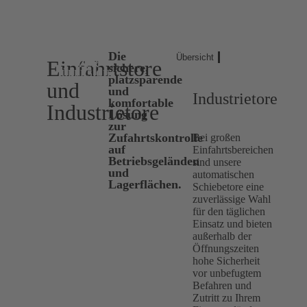
Die
Übersicht
Einfahrtstore
ZUR
sichere,
ÜBERSICHT
platzsparende
und
und
Industrietore
komfortable
Industrietore
Lösung
zur
Zufahrtskontrolle
Bei großen
auf
Einfahrtsbereichen
Betriebsgeländen
sind unsere
und
automatischen
Lagerflächen.
Schiebetore eine
zuverlässige Wahl
für den täglichen
Einsatz und bieten
außerhalb der
Öffnungszeiten
hohe Sicherheit
vor unbefugtem
Befahren und
Zutritt zu Ihrem