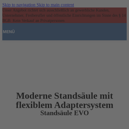
Skip to navigation
Skip to main content
Unser Angebot richtet sich ausschließlich an gewerbliche Kunden,
Unternehmer, Freiberufler und öffentliche Einrichtungen im Sinne des § 14
BGB. Kein Verkauf an Privatpersonen.
MENÜ
Moderne Standsäule mit
flexiblem Adaptersystem
Standsäule EVO