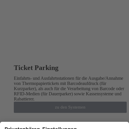
Ticket Parking
Einfahrts- und Ausfahrtsstationen für die Ausgabe/Annahme
von Thermopapiertickets mit Barcodeaufdruck (für
Kurzparker), als auch für die Verarbeitung von Barcode oder
RFID-Medien (für Dauerparker) sowie Kassensysteme und
Rabattierer.
zu den Systemen