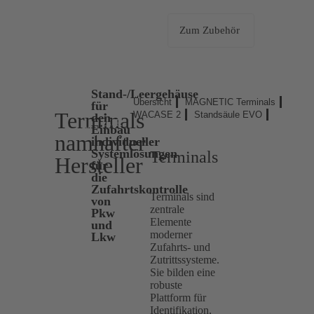
Zum Zubehör
Stand-/Leergehäuse
Übersicht
MAGNETIC Terminals
für
Terminals
WACASE 2
Standsäule EVO
den
ZUR
Einbau
ÜBERSICHT
namhafter
individueller
Systemlösungen
Terminals
Hersteller
für
die
Zufahrtskontrolle
Terminals sind
von
zentrale
Pkw
Elemente
und
moderner
Lkw
Zufahrts- und
Zutrittssysteme.
Sie bilden eine
robuste
Plattform für
Identifikation,