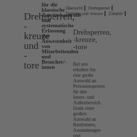
für die
Übersicht
Drehsperren
klassische
Drehsperren,
Drehtore und -kreuze
Zubehör
Zutrittskontrolle
ZUR
und
ÜBERSICHT
-
systematische
Erfassung
Drehsperren,
kreuze
der
-kreuze,
Anwesenheit
und
-tore
von
Mitarbeitenden
-
und
Besucher/-
tore
Bei uns
innen
erhalten Sie
eine große
Auswahl an
Personensperren
für den
Innen- und
Außenbereich.
Dank einer
großen
Auswahl an
Bauformen,
Ausstattungen
und