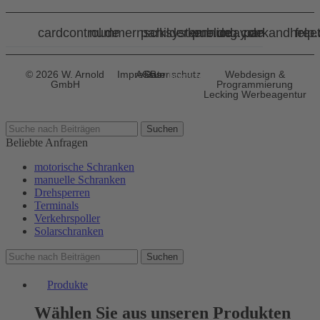
cardcontrol.de
nummernschilderkennung.com
parksysteme.de
publicday.de
parkandhelp
free
© 2026 W. Arnold
Impressum
AGBs
Datenschutz
Webdesign &
Datenschutz-
GmbH
Programmierung
Einstellungen
Lecking Werbeagentur
Suchen
Beliebte Anfragen
motorische Schranken
manuelle Schranken
Drehsperren
Terminals
Verkehrspoller
Solarschranken
Suchen
Produkte
Wählen Sie aus unseren Produkten