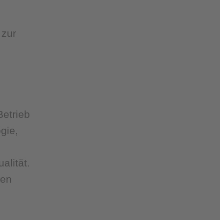
 zur
Betrieb
gie,
alität.
ten