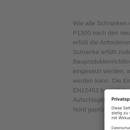
Wie alle Schranken
P1300 nach den neu
erfüllt die Anforder
Schranke erfüllt zu
Bauproduktenrichtli
eingesetzt werden, 
werden kann. Die E
EN12453 bezüglich d
Aufschlagkräfte, Wi
Nord geprüft.