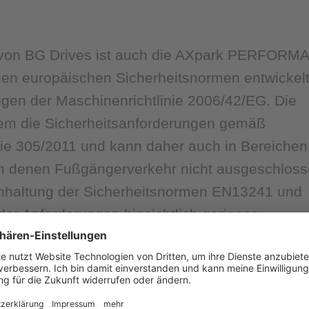
 von BG Drives ist auch die AXpark PERFOR
en europäischen Sicherheitsnormen entwickel
ungen der Maschinenrichtlinie 2006/42/EG. Die
dem die Sicherheitsanforderungen gemäß
nie 305/2011 und kann daher auch in Bereichen
in denen Fußgängerverkehr nicht ausgeschlos
inhaltung der Sicherheitsnormen EN13241 und
er Anforderungen hinsichtlich geringer
ndlast und sicherem Öffnen wurden durch den