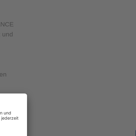
MANCE
t und
sen
 TÜV