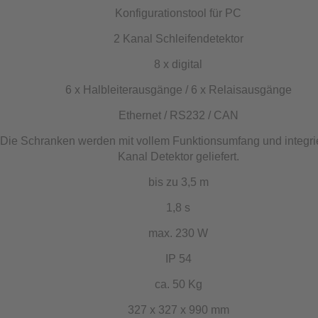
Konfigurationstool für PC
2 Kanal Schleifendetektor
8 x digital
6 x Halbleiterausgänge / 6 x Relaisausgänge
Ethernet / RS232 / CAN
Die Schranken werden mit vollem Funktionsumfang und integri
Kanal Detektor geliefert.
bis zu 3,5 m
1,8 s
max. 230 W
IP 54
ca. 50 Kg
327 x 327 x 990 mm