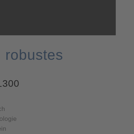
 robustes
1300
ch
ologie
ein