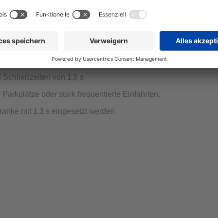
allation
e
 Schließzeiten von 1,8 s
Parkplätze oder stark frequentierte Einfahrten.
anke mit 1,3 s eingesetzt werden.