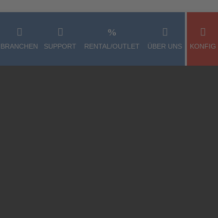
rnehmer, Freiberufler und öffentliche Einrichtungen im Sinne des § 14
BRANCHEN
SUPPORT
RENTAL/OUTLET
ÜBER UNS
KONFIG