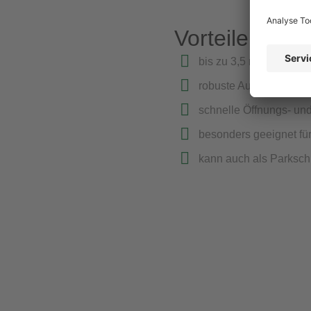
Vorteile & Inst
bis zu 3,5 m Sperrbreit
robuste Ausführung
schnelle Öffnungs- und
besonders geeignet für 
kann auch als Parkschr