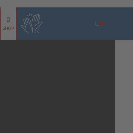
 BGB. Kein Verkauf an Privatpersonen.
€
0,00
SHOP