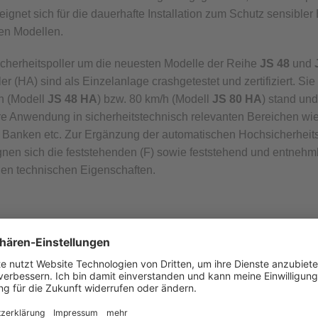
 eignet sich für die dauerhafte Installation zum Schutz sensible
en Modellen.
cherheitspoller um die neuesten Modelle der Reihe
JS 48
und
r (HA) sind als Einzelanlage crashgetestet und zertifiziert. Si
/h (Modell
JS 48 HA
) bzw. 80 km/h (Modell
JS 80 HA
) stand un
ihre Anwendung in sicherheitstechnisch relevanten Bereichen wi
, Banken etc. Zur Ergänzung der automatischen Hochsicherheits
gnen sich die feststehenden (F) sowie feststehend und entnehm
chen technischen Eigenschaften.
ICHT DER MODEL