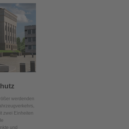
chutz
größer werdenden
Fahrzeugverkehrs,
t zwei Einheiten
de
unkte und