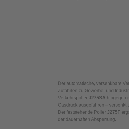
Der automatische, versenkbare Ve
Zufahrten zu Gewerbe- und Indust
Verkehrspoller
J275SA
hingegen is
Gasdruck ausgefahren – versenkt un
Der feststehende Poller
J275F
erg
der dauerhaften Absperrung.