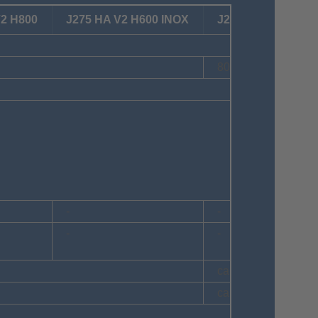
V2 H800
J275 HA V2 H600 INOX
J275 HA V2 H800 
800 mm
-
-
-
-
ca. 7 Sekunden*
ca. 4,5 Sekunden*