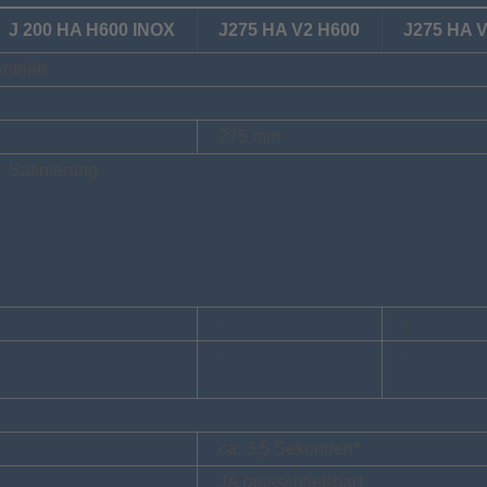
J 200 HA H600 INOX
J275 HA V2 H600
J275 HA 
Antrieb
275 mm
Satinierung
-
-
-
-
ca. 3,5 Sekunden*
JA (ausschließbar)