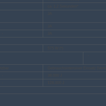
ca. 1,2 Sekunden*
JA
JA
-
JA
575 W (*)
-
tzbar
Gebrauchsintensiver Einsatz (Verk
-
38.000 J
-
128.000 J