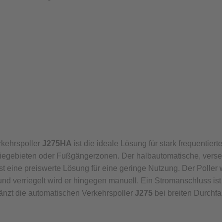
rkehrspoller
J275HA
ist die ideale Lösung für stark frequentiert
riegebieten oder Fußgängerzonen. Der halbautomatische, vers
t eine preiswerte Lösung für eine geringe Nutzung. Der Poller w
d verriegelt wird er hingegen manuell. Ein Stromanschluss ist n
änzt die automatischen Verkehrspoller
J275
bei breiten Durchfa