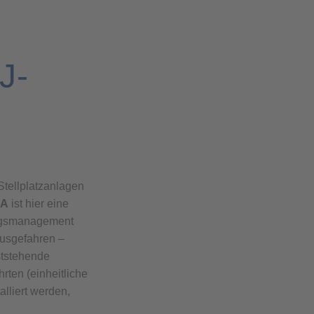
J-
Stellplatzanlagen
HA
ist hier eine
gangsmanagement
usgefahren –
eststehende
rten (einheitliche
lliert werden,