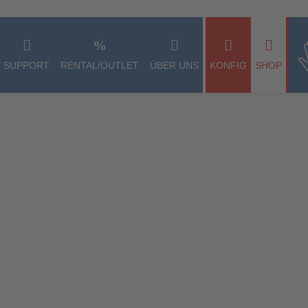
rnehmer, Freiberufler und öffentliche Einrichtungen im Sinne des § 14
SUPPORT
RENTAL/OUTLET
ÜBER UNS
KONFIG
SHOP