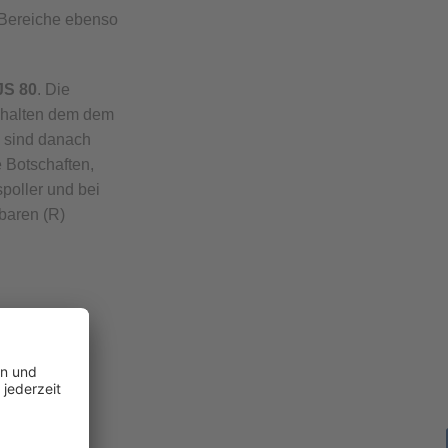
r Bereiche ebenso
JS 80
. Die
e halten dem dem
d sind danach
e Botschaften,
poller und bei
baren (R)
LE