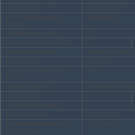
Noteinfahrzeit
ca. 7 Sekunden*
Hinderniserkennung beim
JA (Optional)
Auffahren
Entriegelungsvorrichtung
JA
Abbremsung beim Einfahren
-
Versorgungsspannung
220-240V ~ 50/60Hz
Max. Leistung
230 W (*)
Schutzart der hydraulischen
IP67
Einheit
Anwendungsbereich
Im Wohnbereich einse
Stoßfestigkeit
-
Durchbrechungsfestigkeit
-
Betriebstemperatur
-15°C / +55°C
Raumbetriebstemperatur mit
-25°C / +55°C
Heizvorrichtung