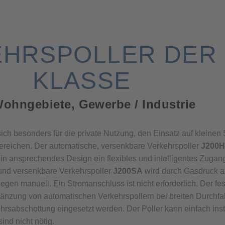
HRSPOLLER DER 
KLASSE
ohngebiete, Gewerbe / Industrie
ich besonders für die private Nutzung, den Einsatz auf kleinen 
bereichen. Der automatische, versenkbare Verkehrspoller
J200
ein ansprechendes Design ein flexibles und intelligentes Zu
 und versenkbare Verkehrspoller
J200SA
wird durch Gasdruck a
gegen manuell. Ein Stromanschluss ist nicht erforderlich. Der f
änzung von automatischen Verkehrspollern bei breiten Durchfah
hrsabschottung eingesetzt werden. Der Poller kann einfach insta
nd nicht nötig.