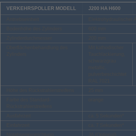
VERKEHRSPOLLER MODELL
J200 HA H600
Antriebseinheit
Elektrohydraulischer 
Bodenhöhe des Zylinders
600 mm
Zylinderdurchmesser
200 mm
Oberflächenbehandlung des
Mit kathodischer
Zylinders
Tauchlackierung,
schwarzgrau
metallic,
pulverbeschichtet
RAL 7021
Höhe des Rückstrahlerstreifens
25 mm
Farbe des Standard-
orange
Rückstrahlerstreifens
Ausfahrzeit
ca. 5 Sekunden*
Einfahrzeit
ca. 7 Sekunden*
Notabsenkvorrichtung
JA (Optional)