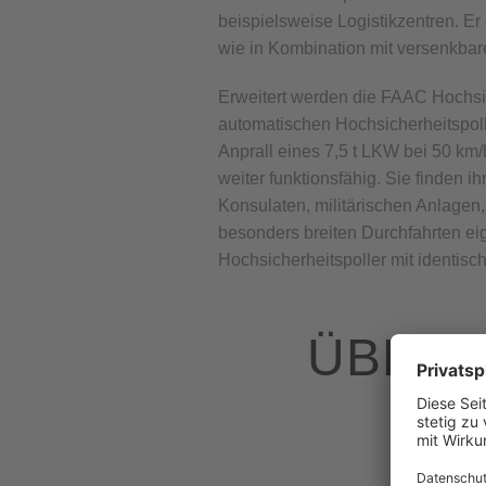
beispielsweise Logistikzentren. Er
wie in Kombination mit versenkbar
Erweitert werden die FAAC Hochsi
automatischen Hochsicherheitspolle
Anprall eines 7,5 t LKW bei 50 km
weiter funktionsfähig. Sie finden 
Konsulaten, militärischen Anlagen
besonders breiten Durchfahrten ei
Hochsicherheitspoller mit identis
ÜBERS