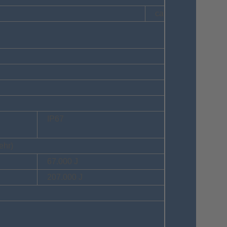
ca. 1,5 Sekunden*
IP67
ehr)
67.000 J
207.000 J