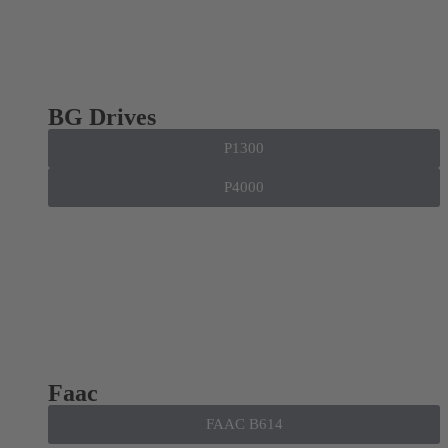
BG Drives
P1300
P4000
Faac
FAAC B614