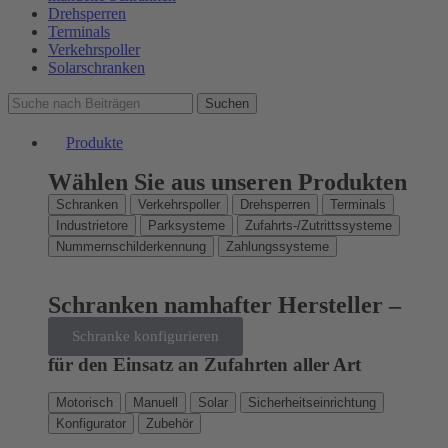
Drehsperren
Terminals
Verkehrspoller
Solarschranken
Suchen
Produkte
Wählen Sie aus unseren Produkten
Schranken
Verkehrspoller
Drehsperren
Terminals
Industrietore
Parksysteme
Zufahrts-/Zutrittssysteme
Nummernschilderkennung
Zahlungssysteme
Schranken namhafter Hersteller –
Schranke konfigurieren
für den Einsatz an Zufahrten aller Art
Motorisch
Manuell
Solar
Sicherheitseinrichtung
Konfigurator
Zubehör