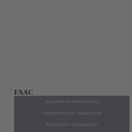
FAAC
Automatische Verkehrspoller
Halbautomatische Verkehrspoller
Feststehende Verkehrspoller