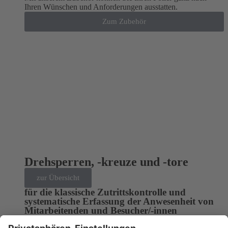
Ihren Wünschen und Anforderungen ausstatten.
Zum Zubehör
Drehsperren, -kreuze und -tore
zur Übersicht
für die klassische Zutrittskontrolle und
systematische Erfassung der Anwesenheit von
Mitarbeitenden und Besucher/-innen
Übersicht
Drehsperren
Drehtore und -kreuze
Zubehör