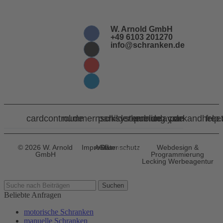
W. Arnold GmbH
+49 6103 201270
info@schranken.de
cardcontrol.de
nummernschilderkennung.com
parksysteme.de
publicday.de
parkandhelp
free
© 2026 W. Arnold
Impressum
AGBs
Datenschutz
Webdesign &
Datenschutz-
GmbH
Programmierung
Einstellungen
Lecking Werbeagentur
Suchen
Beliebte Anfragen
motorische Schranken
manuelle Schranken