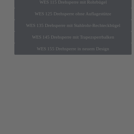
WES 115 Drehsperre mit Rohrbügel
WES 125 Drehsperre ohne Auflagestütze
WES 135 Drehsperre mit Stahlrohr-Rechteckbügel
WES 145 Drehsperre mit Trapezsperrbalken
WES 155 Drehsperre in neuem Design