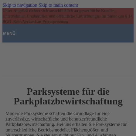
Skip to navigation
Skip to main content
Unser Angebot richtet sich ausschließlich an gewerbliche Kunden,
Unternehmer, Freiberufler und öffentliche Einrichtungen im Sinne des § 14
BGB. Kein Verkauf an Privatpersonen.
MENÜ
Parksysteme für die
Parkplatzbewirtschaftung
Moderne Parksysteme schaffen die Grundlage für eine
zuverlässige, wirtschaftliche und benutzerfreundliche
Parkplatzbewirtschaftung. Bei uns erhalten Sie Parksysteme für
unterschiedliche Betriebsmodelle, Flächengrößen und
Nutzergruppen. Sie steuern nicht nur Ein- und Ausfahrten,