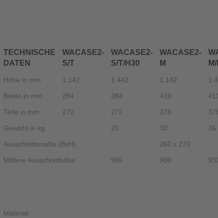
TECHNISCHE
WACASE2-
WACASE2-
WACASE2-
W
DATEN
S/T
S/T/H30
M
M/
Höhe in mm
1.142
1.442
1.142
1.
Breite in mm
284
284
410
41
Tiefe in mm
272
272
378
37
Gewicht in kg
20
30
36
Ausschnittsmaße (BxH)
260 x 270
Mittlere Ausschnitthöhe
965
900
93
Material