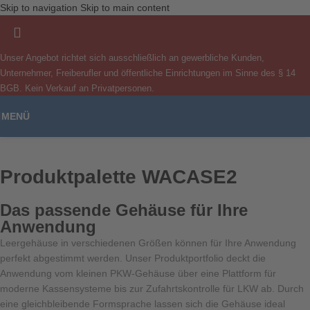
Skip to navigation
Skip to main content
Unser Angebot richtet sich ausschließlich an gewerbliche Kunden,
Unternehmer, Freiberufler und öffentliche Einrichtungen im Sinne des § 14
BGB. Kein Verkauf an Privatpersonen.
MENÜ
Produktpalette WACASE2
Das passende Gehäuse für Ihre
Anwendung
Leergehäuse in verschiedenen Größen können für Ihre Anwendung
perfekt abgestimmt werden. Unser Produktportfolio deckt die
Anwendung vom kleinen PKW-Gehäuse über eine Plattform für
moderne Kassensysteme bis zur Zufahrtskontrolle für LKW ab. Durch
eine gleichbleibende Formsprache lassen sich die Gehäuse ideal