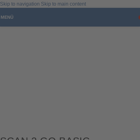
Skip to navigation
Skip to main content
Unser Angebot richtet sich ausschließlich an gewerbliche Kunden,
Unternehmer, Freiberufler und öffentliche Einrichtungen im Sinne des
MENÜ
§ 14 BGB. Kein Verkauf an Privatpersonen.