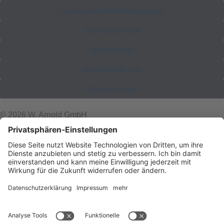
nummernschilderkennung.com
parksysteme.de
publicday.de
parkandhelp.com
freetaxicall.de
© 2026 W. Arnold GmbH
Impressum
AGBs
Datenschutz
Datenschutz-Einstellungen
Webdesign & Programmierung Lecking Werbeagentur
Shop
Warenkorb