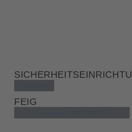
SICHERHEITSEINRICHT
zur Übersicht
FEIG
Radarscanner R-LOOP (MWD SBP)