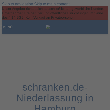
Skip to navigation
Skip to main content
Unser Angebot richtet sich ausschließlich an gewerbliche Kunden,
Unternehmer, Freiberufler und öffentliche Einrichtungen im Sinne
des § 14 BGB. Kein Verkauf an Privatpersonen.
MENÜ
schranken.de-
Niederlassung in
Hamburg