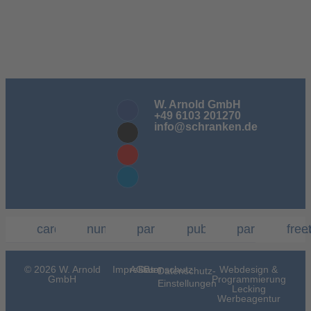
W. Arnold GmbH
+49 6103 201270
info@schranken.de
cardcontrol.de
nummernschilderkennung.com
parksysteme.de
publicday.de
parkandhelp
free
© 2026 W. Arnold
Impressum
AGBs
Datenschutz
Webdesign &
Datenschutz-
GmbH
Programmierung
Einstellungen
Lecking
Werbeagentur