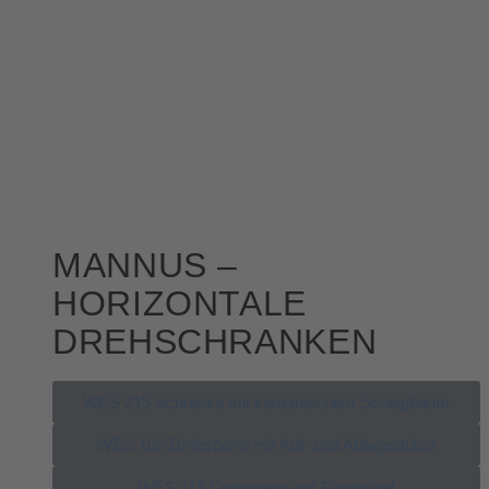
MANNUS –
HORIZONTALE
DREHSCHRANKEN
WES 215 Schranke mit kardanischem Schlagbaum
WES 105 Drehsperre mit Auf- und Ablagestütze
WES 115 Drehsperre mit Rohrbügel