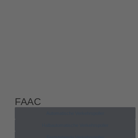
FAAC
Automatische Verkehrspoller
Halbautomatische Verkehrspoller
Feststehende Verkehrspoller