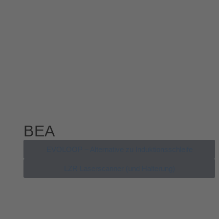
BEA
EVOLOOP – Alternative zu Induktionsschleife
LZR Laserscanner (und Halterung)