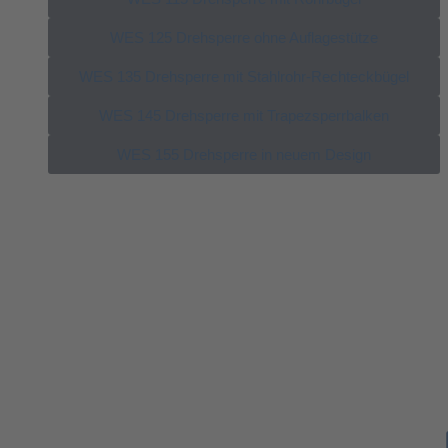
WES 125 Drehsperre ohne Auflagestütze
WES 135 Drehsperre mit Stahlrohr-Rechteckbügel
WES 145 Drehsperre mit Trapezsperrbalken
WES 155 Drehsperre in neuem Design