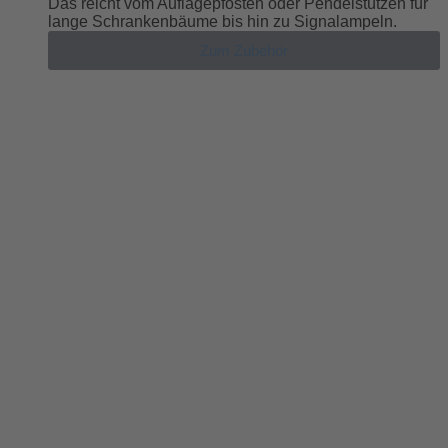
Das reicht vom Auflagepfosten oder Pendelstützen für
lange Schrankenbäume bis hin zu Signalampeln.
Zum Zubehör