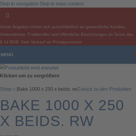
Skip to navigation
Skip to main content
Unser Angebot richtet sich ausschließlich an gewerbliche Kunden,
Unternehmer, Freiberufler und öffentliche Einrichtungen im Sinne des
§ 14 BGB. Kein Verkauf an Privatpersonen.
MENÜ
Klicken um zu vergrößern
Shop
»
Bake 1000 x 250 x beids. rw
Zurück zu den Produkten
BAKE 1000 X 250
X BEIDS. RW