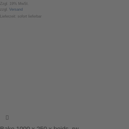
Zzgl. 19% MwSt.
zzgl.
Versand
Lieferzeit: sofort lieferbar
Bake 1000 x 250 x beids. rw