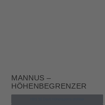
MANNUS –
HÖHENBEGRENZER
HBS 50 Davit Höhensperre drehbar