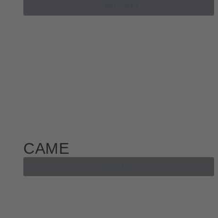
FAAC B614
CAME
Gard LS4