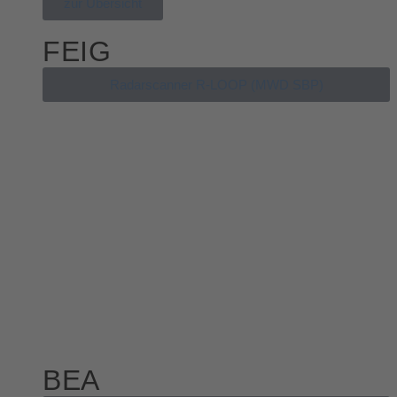
zur Übersicht
FEIG
Radarscanner R-LOOP (MWD SBP)
BEA