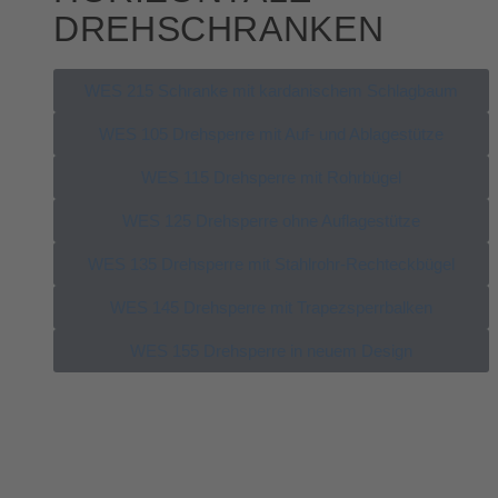
DREHSCHRANKEN
WES 215 Schranke mit kardanischem Schlagbaum
WES 105 Drehsperre mit Auf- und Ablagestütze
WES 115 Drehsperre mit Rohrbügel
WES 125 Drehsperre ohne Auflagestütze
WES 135 Drehsperre mit Stahlrohr-Rechteckbügel
WES 145 Drehsperre mit Trapezsperrbalken
WES 155 Drehsperre in neuem Design