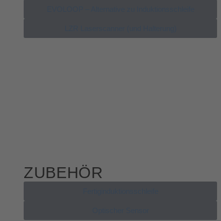
EVOLOOP – Alternative zu Induktionsschleife
LZR Laserscanner (und Halterung)
ZUBEHÖR
Fertiginduktionsschleife
Optischer Sensor