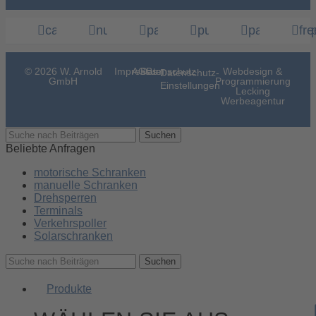
cardcontrol.de
nummernschilderkennung.com
parksysteme.de
publicday.de
parkandhel
fre
© 2026 W. Arnold
Impressum
AGBs
Datenschutz
Webdesign &
Datenschutz-
GmbH
Programmierung
Einstellungen
Lecking
Werbeagentur
Suchen
Beliebte Anfragen
motorische Schranken
manuelle Schranken
Drehsperren
Terminals
Verkehrspoller
Solarschranken
Suchen
Produkte