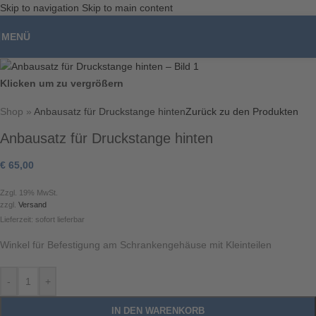
Skip to navigation
Skip to main content
Unser Angebot richtet sich ausschließlich an gewerbliche Kunden,
Unternehmer, Freiberufler und öffentliche Einrichtungen im Sinne des § 14
MENÜ
BGB. Kein Verkauf an Privatpersonen.
Klicken um zu vergrößern
Shop
»
Anbausatz für Druckstange hinten
Zurück zu den Produkten
Anbausatz für Druckstange hinten
€
65,00
Zzgl. 19% MwSt.
zzgl.
Versand
Lieferzeit: sofort lieferbar
Winkel für Befestigung am Schrankengehäuse mit Kleinteilen
-
+
IN DEN WARENKORB