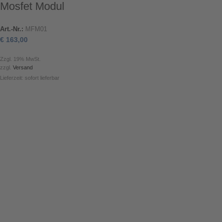
Mosfet Modul
Art.-Nr.:
MFM01
€
163,00
Zzgl. 19% MwSt.
zzgl.
Versand
Lieferzeit: sofort lieferbar