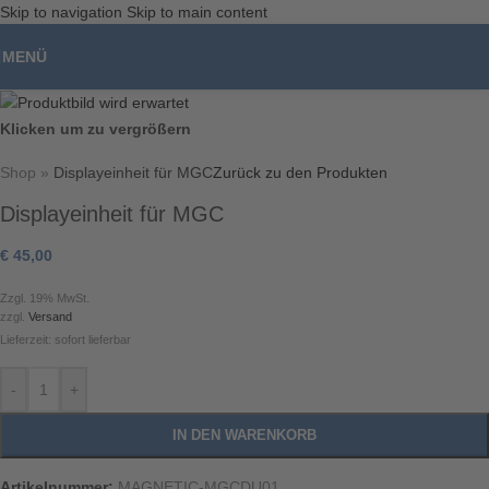
Skip to navigation
Skip to main content
Unser Angebot richtet sich ausschließlich an gewerbliche Kunden,
Unternehmer, Freiberufler und öffentliche Einrichtungen im Sinne des § 14
MENÜ
BGB. Kein Verkauf an Privatpersonen.
Klicken um zu vergrößern
Shop
»
Displayeinheit für MGC
Zurück zu den Produkten
Displayeinheit für MGC
€
45,00
Zzgl. 19% MwSt.
zzgl.
Versand
Lieferzeit: sofort lieferbar
-
+
IN DEN WARENKORB
Artikelnummer:
MAGNETIC-MGCDU01