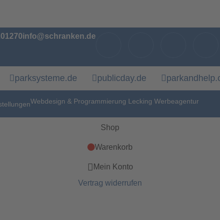
201270
info@schranken.de
parksysteme.de
publicday.de
parkandhelp
Webdesign & Programmierung Lecking Werbeagentur
stellungen
Shop
Warenkorb
Mein Konto
Vertrag widerrufen