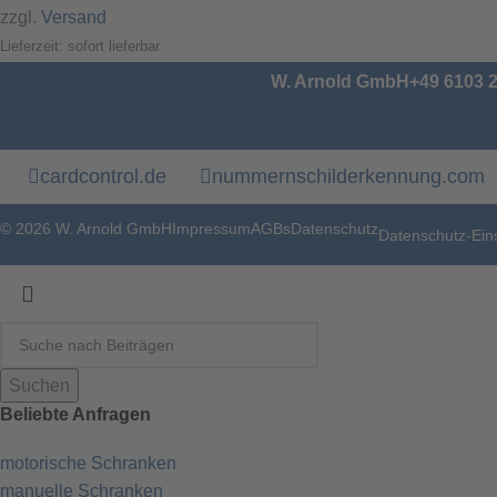
zzgl.
Versand
Lieferzeit: sofort lieferbar
W. Arnold GmbH
+49 6103 
cardcontrol.de
nummernschilderkennung.com
© 2026 W. Arnold GmbH
Impressum
AGBs
Datenschutz
Datenschutz-Ein
Suchen
Beliebte Anfragen
EN PRODUKTEN
motorische Schranken
manuelle Schranken