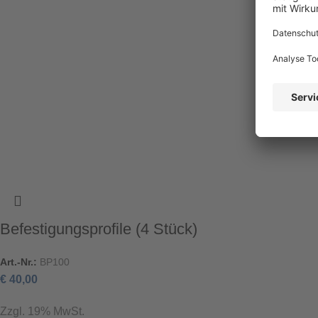
Befestigungsprofile (4 Stück)
Art.-Nr.:
BP100
€
40,00
Zzgl. 19% MwSt.