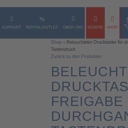
rnehmer, Freiberufler und öffentliche Einrichtungen im Sinne des § 14
SUPPORT
RENTAL/OUTLET
ÜBER UNS
KONFIG
SHOP
Shop
»
Beleuchteter Drucktaster für 
Tastendruck
Zurück zu den Produkten
BELEUCHT
DRUCKTAS
FREIGABE 
DURCHGA