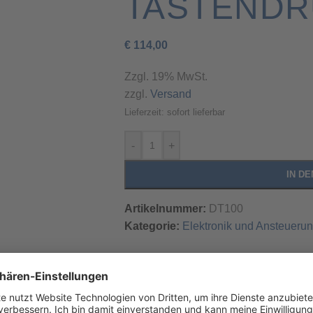
TASTEND
€
114,00
Zzgl. 19% MwSt.
zzgl.
Versand
Lieferzeit: sofort lieferbar
-
+
IN D
Artikelnummer:
DT100
Kategorie:
Elektronik und Ansteueru