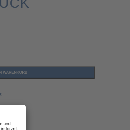
RUCK
EN WARENKORB
ng