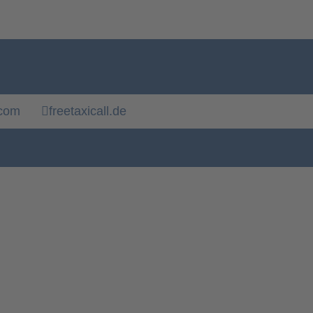
.com
freetaxicall.de