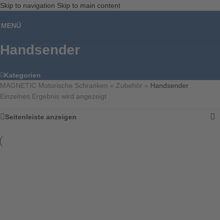
Skip to navigation
Skip to main content
Unser Angebot richtet sich ausschließlich an gewerbliche Kunden,
Unternehmer, Freiberufler und öffentliche Einrichtungen im Sinne des § 14
MENÜ
BGB. Kein Verkauf an Privatpersonen.
Handsender
Kategorien
MAGNETIC Motorische Schranken
»
Zubehör
»
Handsender
Einzelnes Ergebnis wird angezeigt
Seitenleiste anzeigen